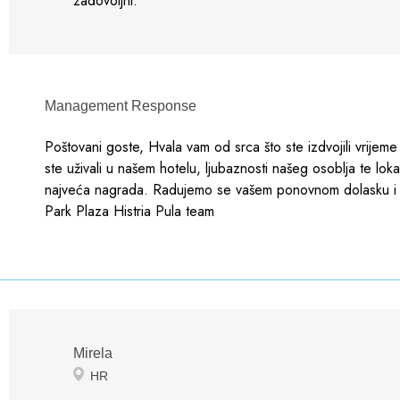
zadovoljni.
Management Response
Poštovani goste, Hvala vam od srca što ste izdvojili vrijem
ste uživali u našem hotelu, ljubaznosti našeg osoblja te lok
najveća nagrada. Radujemo se vašem ponovnom dolasku i b
Park Plaza Histria Pula team
Mirela
HR