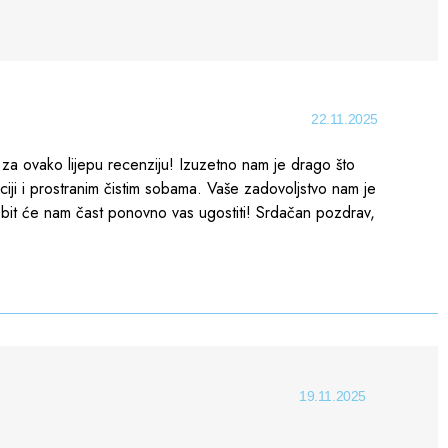
22.11.2025
e za ovako lijepu recenziju! Izuzetno nam je drago što
aciji i prostranim čistim sobama. Vaše zadovoljstvo nam je
it će nam čast ponovno vas ugostiti! Srdačan pozdrav,
19.11.2025