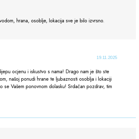
odom, hrana, osoblje, lokacija sve je bilo izvrsno.
19.11.2025
 lijepu ocjenu i iskustvo s nama! Drago nam je što ste
m, našoj ponudi hrane te ljubaznosti osoblja i lokaciji
imo se Vašem ponovnom dolasku! Srdačan pozdrav, tim