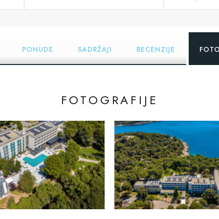
PONUDE
SADRŽAJI
RECENZIJE
FOTO
FOTOGRAFIJE