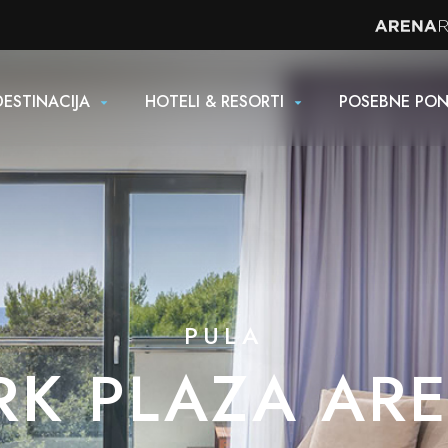
DESTINACIJA
HOTELI & RESORTI
POSEBNE PO
PULA
RK PLAZA AR