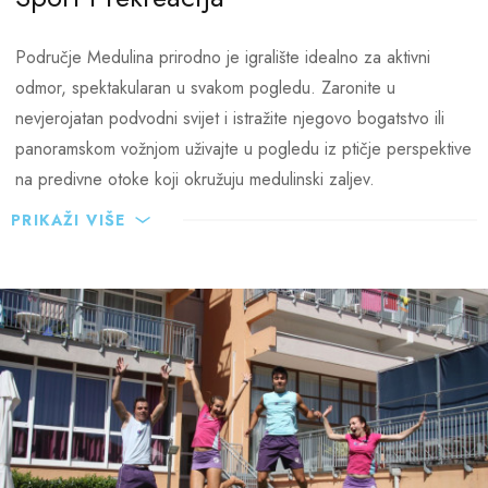
Restorani u blizini hotela:
Područje Medulina prirodno je igralište idealno za aktivni
Lounge Beach Bar Lungomare – hotel Belvedere
odmor, spektakularan u svakom pogledu. Zaronite u
Lounge Beach Bar Lungomare sastoji od dvije terase, jedna
nevjerojatan podvodni svijet i istražite njegovo bogatstvo ili
pored vanjskog bazena, dok se druga nalazi samo nekoliko
panoramskom vožnjom uživajte u pogledu iz ptičje perspektive
metara od mora. Uživajte u tradicionalnoj mediteransku kuhinju
na predivne otoke koji okružuju medulinski zaljev.
uz čašu poznatog istarskog vina. Otvoren svakodnevno u
PRIKAŽI VIŠE
razdoblju od lipnja do rujna od 10:00h – 19:00h.
Niz sportskih aktivnosti oko hotela zadovoljiti će i one
najzahtijevnije.
Aktivnosti u obližnjem sportskom centru:
6 travnatih nogometnih igrališta
Atletska staza sa 4 trake
Bacalište
4 teniska terena