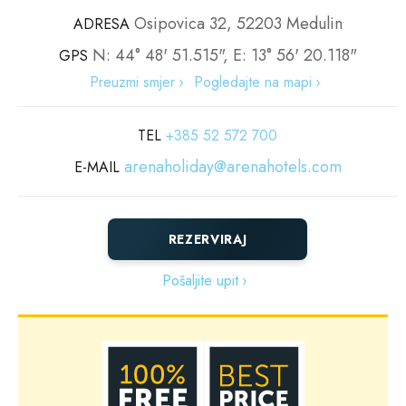
Osipovica 32, 52203 Medulin
ADRESA
Mađioničarski show
Artur mini disco
N: 44° 48' 51.515", E: 13° 56' 20.118"
GPS
Fashion night
Večeri s DJ-em
Preuzmi smjer
Pogledajte na mapi
Kids show
Mini Musical
(Usluga je dostupna od početka srpnja do sredine rujna.)
TEL
+385 52 572 700
Karneval
arenaholiday@arenahotels.com
Gusarski party
E-MAIL
(ova usluga je dostupna tijekom srpanja i kolovoza )
REZERVIRAJ
Pošaljite upit