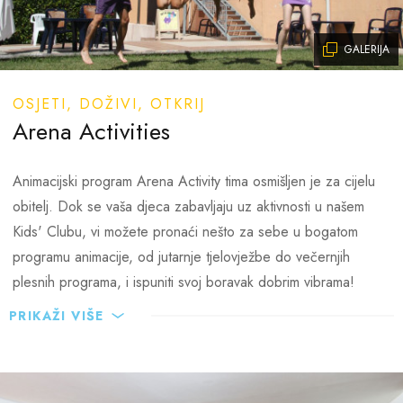
Teren za mali nogomet
Rukomet, košarka, odbojka
GALERIJA
Odbojka na pijesku
Stolni tenis, mini golf
OSJETI, DOŽIVI, OTKRIJ
Ronilački centar u obližnjem kampu Medulin www.diving-
Arena Activities
shark.hr
Centar sportova na vodi:
Animacijski program Arena Activity tima osmišljen je za cijelu
Iznajmljivanje bicikala - mogucnost pohrane bicikli
obitelj. Dok se vaša djeca zabavljaju uz aktivnosti u našem
Više o biciklistickim stazama na www.istria-bike.com
Kids' Clubu, vi možete pronaći nešto za sebe u bogatom
Staze za šetnju i trčanje
programu animacije, od jutarnje tjelovježbe do večernjih
Family park na ulazu u obližnji kamp Medulin
plesnih programa, i ispuniti svoj boravak dobrim vibrama!
Jahanje
PRIKAŽI VIŠE
Surfanje - više informacija na www.windsurfing.hr
A2 Dnevni program za odrasle
Paintball
Jutarnja tjelovježba
Pedalina