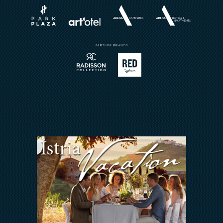
Rezervirajte restoran
Karijera
Sport
Brošure
Meetings & Events
Pošalji upit
Kontakt
ARENA REWARDS
Jedni uz druge
FAQ
ODNOSI S
INVESTITORIMA
Arena Hospitality Group