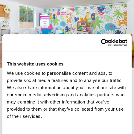
Vožnja na banani
Pilates
Gliser s padobranom
Jet Ski
Aqua gym
Streličarstvo
Obiteljsko vrijeme: igre za cijelu obitelj
GALERIJA
This website uses cookies
We use cookies to personalise content and ads, to
Sportski turniri:
Kids & Teens Club
provide social media features and to analyse our traffic.
We also share information about your use of our site with
Stolni tenis
our social media, advertising and analytics partners who
Pripremite se za beskrajnu zabavu, smijeh i nezaboravna
may combine it with other information that you’ve
sjećanja dok predstavljamo niz kreativnih, zabavnih I
provided to them or that they’ve collected from your use
Mini golf
uzbudljivih aktivnosti skrojenih samo za naše namlađe goste
of their services.
PRIKAŽI VIŠE
Odbojka na pijesku
A2 Aktivnosti za djecu – Za djecu u dobi od 5-12 godina,