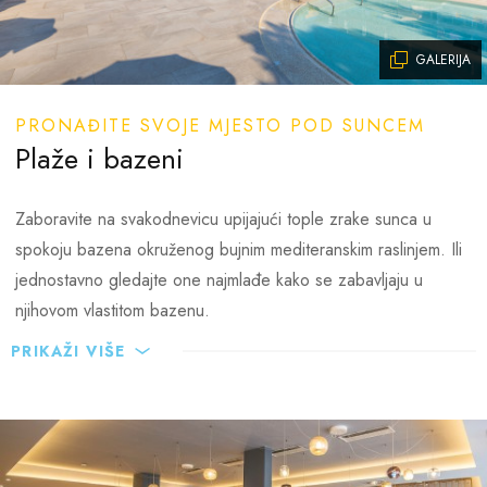
GALERIJA
PRONAĐITE SVOJE MJESTO POD SUNCEM
Plaže i bazeni
Zaboravite na svakodnevicu upijajući tople zrake sunca u
spokoju bazena okruženog bujnim mediteranskim raslinjem. Ili
jednostavno gledajte one najmlađe kako se zabavljaju u
njihovom vlastitom bazenu.
PRIKAŽI VIŠE
Šetnicom uz more doći ćete do idiličnog pejzaža u kojem
more i pijesak zajedno stvaraju jednu od najljepših pješčanih
plaža u okolici – Bijeca, a hladovina borove šumice idealna je
za popodnevno opuštanje.