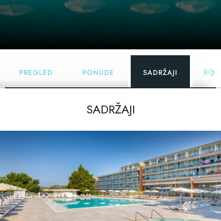
PREGLED
PONUDE
SADRŽAJI
REC
SADRŽAJI