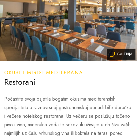
Plaže:
Kamenita i popločana plaža svega 100 metara od hotela
Pješčana plaža Bijeca svega 200 metara od hotela (jedina
pješčana plaža u okolici)
Iznajmljivanje ležaljki i suncobrana (uz doplatu)
GALERIJA
Kabine za presvlačenje
CONTACTS
Spasioci na plaži
OKUSI I MIRISI MEDITERANA
Phone :
89237982374
Restorani
E-mail:
luka@niva.sh
Vanjski bazen:
Opening hours:
from 9pm to 5am
Počastite svoja osjetila bogatim okusima mediteranskih
Veličina: 13,65 x 16 m
specijaliteta u raznovrsnoj gastronomskoj ponudi bife doručka
Dubina: 120 – 130 cm
i večere hotelskog restorana. Uz večeru se poslužuju točeno
Bazen s morskom vodom
pivo i vino, mineralna voda te sokovi ili uživajte u društvu vaših
Ležaljke i suncobrani na bazenu
najmilijih uz čašu vrhunskog vina ili koktela na terasi pored