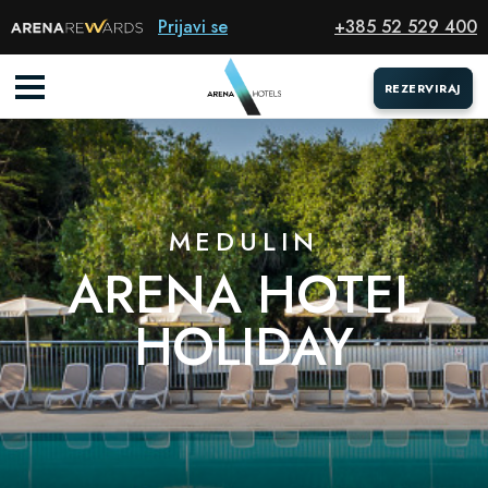
Hotel
Prijavi se
+385 52 529 400
REZERVIRAJ
REZERVIRAJ
MEDULIN
ARENA HOTEL
HOLIDAY