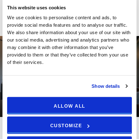
mini disco, kreativne radionice i još mnogo toga.
This website uses cookies
PRIKAŽI VIŠE
We use cookies to personalise content and ads, to
Teens Club opremljen Playstationom 5 i VR, arkadnim igrama
provide social media features and to analyse our traffic.
kao što su bilijar, picado i hokej na ledu. Opustite se u našem
We also share information about your use of our site with
wellnessu, skijajte, uživajte u domaćoj kuhinji, odmorite se uz
our social media, advertising and analytics partners who
may combine it with other information that you’ve
bazen i pustite svoju djecu da se igraju, otkrivaju i uče uz naš
provided to them or that they’ve collected from your use
A2 animacijski tim.
of their services.
Show details
ALLOW ALL
GALERIJA
Sastanci i događaji
CUSTOMIZE
Sastanci i događaji
Sala za seminare 140m2