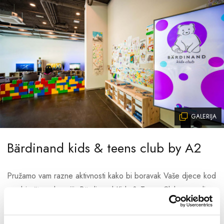
GALERIJA
Bärdinand kids & teens club by A2
Pružamo vam razne aktivnosti kako bi boravak Vaše djece kod
nas bio što zabavniji. Bärdinand Kids & Teens Club opremljen
je s unutarnjim igralištem, kreativnim kutkom i kutkom za
bebe. Dnevni programi su raznoliki, kao što su tematski dani,