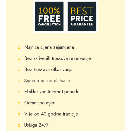
Olimpijske igre sa Skifoxparcoursom, štafetno trčanje i još
mnogo toga.
Najniža cijena zajamčena
Bez skrivenih troškova rezervacije
Bez troškova otkazivanja
Sigurno online plaćanje
Ekskluzivne Internet ponude
Odmor po mjeri
Više od 40 godina tradicije
Usluga 24/7