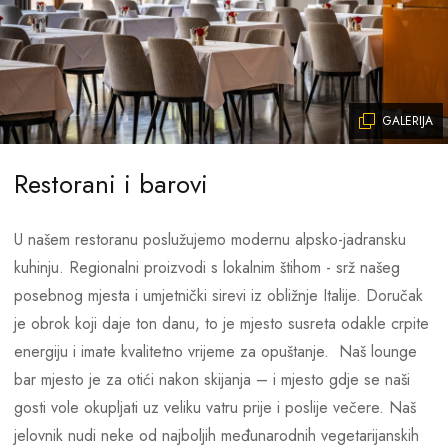
GALERIJA
Restorani i barovi
U našem restoranu poslužujemo modernu alpsko-jadransku
kuhinju. Regionalni proizvodi s lokalnim štihom - srž našeg
posebnog mjesta i umjetnički sirevi iz obližnje Italije. Doručak
je obrok koji daje ton danu, to je mjesto susreta odakle crpite
energiju i imate kvalitetno vrijeme za opuštanje. Naš lounge
bar mjesto je za otići nakon skijanja – i mjesto gdje se naši
gosti vole okupljati uz veliku vatru prije i poslije večere. Naš
jelovnik nudi neke od najboljih međunarodnih vegetarijanskih