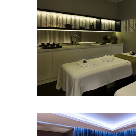
E-mail:
Gemmadibrioni@grandhotelbrioni.com
Opening hours:
svaki dan od 08:00 do 21:00
Features:
4 masažne sobe
ind
finska i parna sauna
gri
wellness i spa tretmani
vo