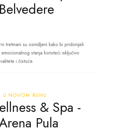
 Belvedere
ni tretmani su osmišljeni kako bi pridonijeli
 emocionalnog stanja koristeći isključivo
alitete i čistoće.
imo i kromoterapiju uz rituale i masaže koji su
tskim entuzijastima.
CI U NOVOM RUHU
llness & Spa -
 Arena Pula