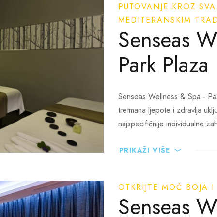
PUTOVANJE KROZ SVA
MEDITERANSKIM TRAD
Nudimo vrhunske usluge ljepot
Senseas We
prilagođene tretmane, božanst
kozmetikom. Osim izvanrednih 
Park Plaza 
pedikure i depilacije.
Senseas Wellness & Spa - Park 
tretmana ljepote i zdravlja uklj
najspecifičnije individualne zah
PRIKAŽI VIŠE
invidualni fitness treninzi
OTKRIJTE MOĆ BOJA I
Senseas We
jani unutarnji bazen sa morskom
dom