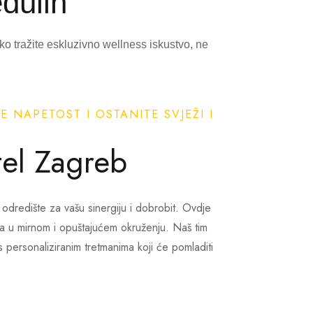
dulin
iko tražite eskluzivno wellness iskustvo, ne
E NAPETOST I OSTANITE SVJEŽI I
tel Zagreb
odredište za vašu sinergiju i dobrobit. Ovdje
za u mirnom i opuštajućem okruženju. Naš tim
 personaliziranim tretmanima koji će pomladiti
ćoj masaži, revitalizirajućem tretmanu lica ili