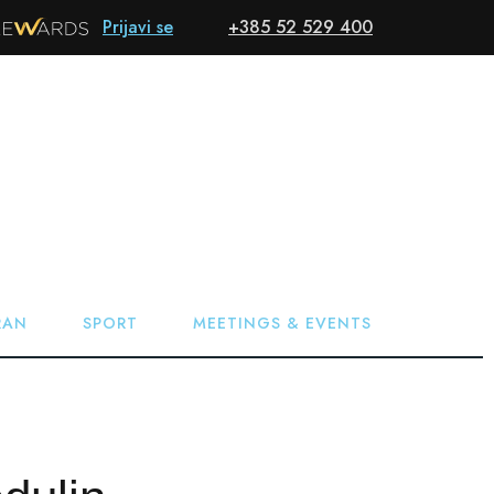
Prijavi se
+385 52 529 400
Hrvatski
REZERVIRAJ
NUDE
VIŠE
RAN
SPORT
MEETINGS & EVENTS