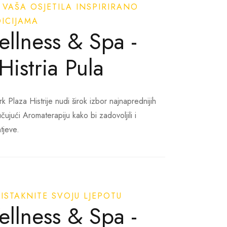
 VAŠA OSJETILA INSPIRIRANO
ICIJAMA
e i zdravlja koje uključuju posebno
llness & Spa -
vene masaže i rituale s najluksuznijom
wellness iskustava, nudimo i uslugu manikure,
Histria Pula
Plaza Histrije nudi širok izbor najnaprednijih
učujući Aromaterapiju kako bi zadovoljili i
tjeve.
 ISTAKNITE SVOJU LJEPOTU
llness & Spa -