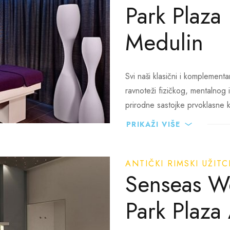
Park Plaza
Medulin
Svi naši klasični i komplementar
ravnoteži fizičkog, mentalnog i
prirodne sastojke prvoklasne kv
PRIKAŽI VIŠE
Osim tradicionalne ponude, nud
posebno prilagođeni svim spor
a relax sa grijanim kamenim
ANTIČKI RIMSKI UŽIT
picama
Senseas We
rpool, wellness & spa tretmani
Park Plaza
vidualni fitness treninzi
jani unutarnji bazen sa morskom