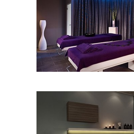
CONTACTS
Phone :
+385 (0)52 590 726
E-mail:
wellness.histria@parkplazacroatia.hr
Opening hours:
svaki dan od 08:00 do 21:00
Features:
4 sobe za masažu i tretmane
zon
soba za manikuru i pedikuru
klu
VIP prostorija za tretmane, masaže
whi
i privatno korištenje parne saune
indi
vodeni kreveti
gri