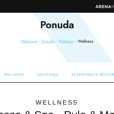
Ponuda
DESTINACIJA
HOTELI & RESORTI
POSEBNE PO
Naslovna
Ponuda
Wellness
Wellness
WELLNESS
VJENČANJA
REZERVIRAJTE RESTO
WELLNESS