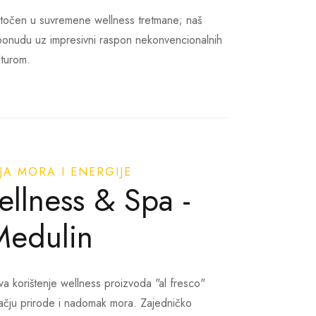
etočen u suvremene wellness tretmane; naš
 ponudu uz impresivni raspon nekonvencionalnih
lturom.
JA MORA I ENERGIJE
llness & Spa -
Medulin
 korištenje wellness proizvoda "al fresco"
čju prirode i nadomak mora. Zajedničko