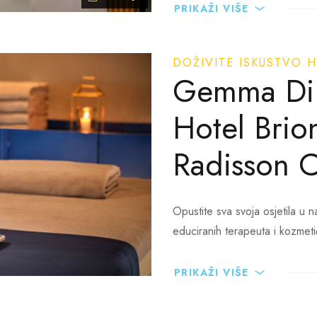
PRIKAŽI VIŠE
osvježavajućem pilingu tijela,
blagodati The Spa, gdje su sine
DOŽIVITE ISKUSTVO 
Gemma Di 
Hotel Brio
Radisson C
Opustite sva svoja osjetila u 
educiranih terapeuta i kozmeti
Naš wellness & spa centar nudi
PRIKAŽI VIŠE
Osobni pristup kao i posebno p
koraka udaljena od vas.