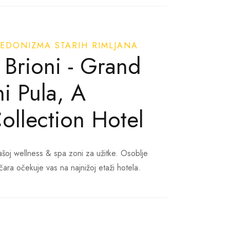
 imamo za svakoga ponešto. Dođite i otkrijte
rgija i dobrobit naša strast.
HEDONIZMA STARIH RIMLJANA
Brioni - Grand
ni Pula, A
ollection Hotel
našoj wellness & spa zoni za užitke. Osoblje
čara očekuje vas na najnižoj etaži hotela.
 pregršt ekskluzivnih spa tretmana i usluga.
rilagođena njega lica i tijela je samo nekoliko