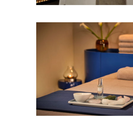
CONTACTS
E-mail:
spa@artotelscroatia.hr
Opening hours:
08:00 - 21:00h
CONTACTS
Phone :
+385 (0)52 378 714