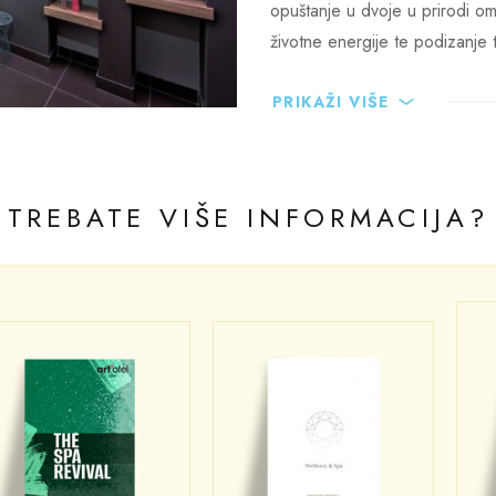
opuštanje u dvoje u prirodi o
životne energije te podizanje t
PRIKAŽI VIŠE
lness & spa tretmani
TREBATE VIŠE INFORMACIJA?
ess treninzi