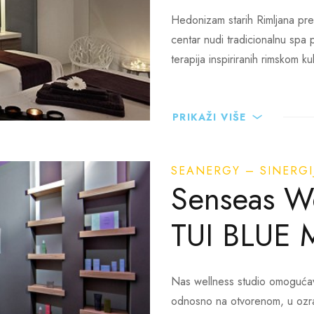
dom
Hedonizam starih Rimljana pr
centar nudi tradicionalnu spa
terapija inspiriranih rimskom ku
PRIKAŽI VIŠE
lness i spa tretmani
SEANERGY – SINERGI
Senseas We
ness centar
TUI BLUE 
Nas wellness studio omogućava
odnosno na otvorenom, u ozra
ess: 0 - 24h