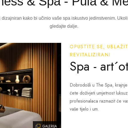
ness & Spa - Pula & Me
j dizajniran kako bi učinio vaše spa iskustvo jedinstvenim. Ukol
gledajte dalje.
OPUSTITE SE, UBLAŽIT
REVITALIZIRANI
Spa - art´o
Dobrodošli u The Spa, krajnje 
ćete doživjeti umjetnost luksu
profesionalaca razmazit će vas
vaše tijelo i um.
Bilo da želite uživati ​​u umiruju
GALERIJA