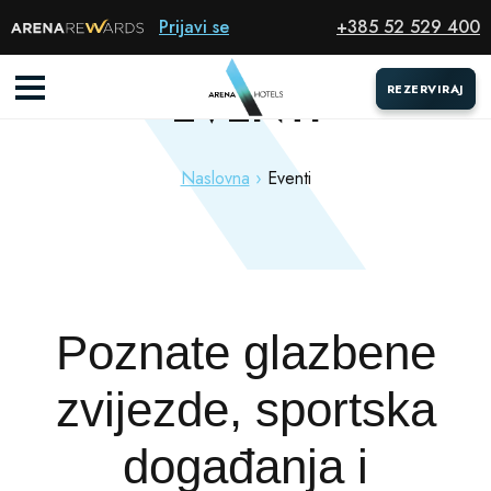
Prijavi se
+385 52 529 400
EVENTI
REZERVIRAJ
REZERVIRAJ
Naslovna
Eventi
Poznate glazbene
zvijezde, sportska
događanja i