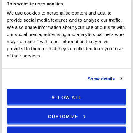
This website uses cookies
We use cookies to personalise content and ads, to
provide social media features and to analyse our traffic.
Pula
We also share information about your use of our site with
our social media, advertising and analytics partners who
Uhvati ljetnu vibru u Art Parku Pula 2026
may combine it with other information that you’ve
provided to them or that they’ve collected from your use
07.06.2026 - 01.09.2026
of their services.
21:00
Show details
1
2
3
Sljedeća →
ALLOW ALL
CUSTOMIZE