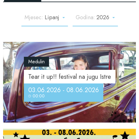
Mjesec:
Lipanj
Godina:
2026
Medulin
Tear it up!! festival na jugu Istre
03.06.2026 - 08.06.2026
00:00