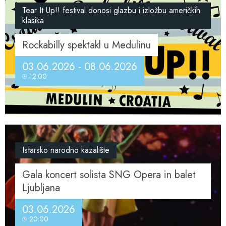
Tear It Up!! festival donosi glazbu i izložbu američkih
klasika
Rockabilly spektakl u Medulinu
03.06.2026 - 08.06.2026
12:00
Istarsko narodno kazalište
Gala koncert solista SNG Opera in balet
Ljubljana
03.06.2026
20:00