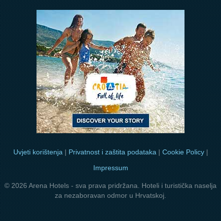
Uvjeti korištenja
|
Privatnost i zaštita podataka
|
Cookie Policy
|
Impressum
© 2026 Arena Hotels - sva prava pridržana. Hoteli i turistička naselja
za nezaboravan odmor u Hrvatskoj.