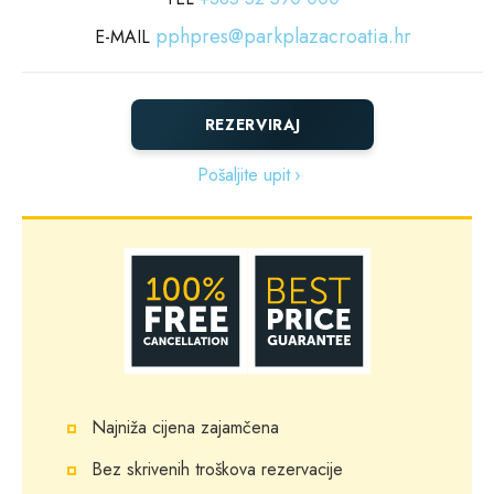
pphpres@parkplazacroatia.hr
E-MAIL
REZERVIRAJ
Pošaljite upit
Najniža cijena zajamčena
Bez skrivenih troškova rezervacije