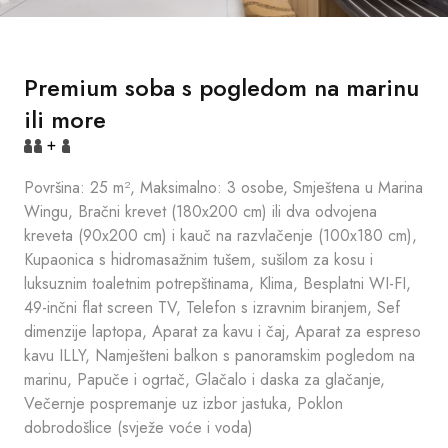
Premium soba s pogledom na marinu
ili more
+
Površina: 25 m², Maksimalno: 3 osobe, Smještena u Marina
Wingu, Bračni krevet (180x200 cm) ili dva odvojena
kreveta (90x200 cm) i kauč na razvlačenje (100x180 cm),
Kupaonica s hidromasažnim tušem, sušilom za kosu i
luksuznim toaletnim potrepštinama, Klima, Besplatni WI-FI,
49-inčni flat screen TV, Telefon s izravnim biranjem, Sef
dimenzije laptopa, Aparat za kavu i čaj, Aparat za espreso
kavu ILLY, Namješteni balkon s panoramskim pogledom na
marinu, Papuče i ogrtač, Glačalo i daska za glačanje,
Večernje pospremanje uz izbor jastuka, Poklon
dobrodošlice (svježe voće i voda)