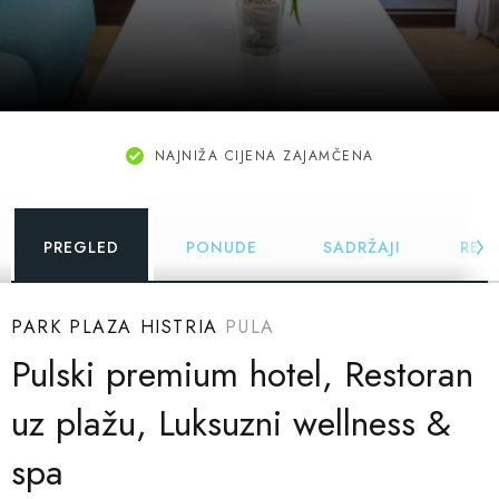
NAJNIŽA CIJENA ZAJAMČENA
PREGLED
PONUDE
SADRŽAJI
REC
PARK PLAZA HISTRIA
PULA
Pulski premium hotel, Restoran
uz plažu, Luksuzni wellness &
spa