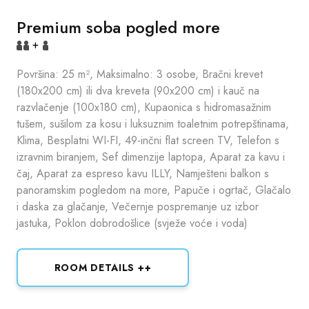
Premium soba pogled more
+
Površina: 25 m², Maksimalno: 3 osobe, Bračni krevet
(180x200 cm) ili dva kreveta (90x200 cm) i kauč na
razvlačenje (100x180 cm), Kupaonica s hidromasažnim
tušem, sušilom za kosu i luksuznim toaletnim potrepštinama,
Klima, Besplatni WI-FI, 49-inčni flat screen TV, Telefon s
izravnim biranjem, Sef dimenzije laptopa, Aparat za kavu i
čaj, Aparat za espreso kavu ILLY, Namješteni balkon s
panoramskim pogledom na more, Papuče i ogrtač, Glačalo
i daska za glačanje, Večernje pospremanje uz izbor
jastuka, Poklon dobrodošlice (svježe voće i voda)
ROOM DETAILS ++