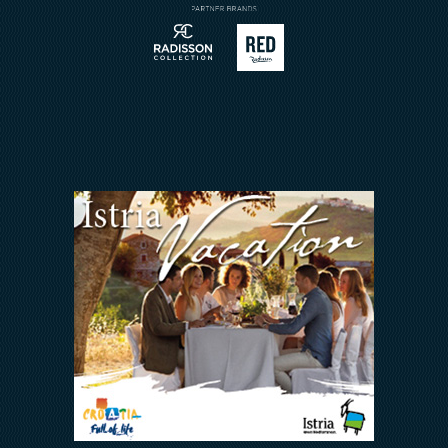
Kontakt
ARENA REWARDS
Jedni uz druge
FAQ
ODNOSI S
INVESTITORIMA
Arena Hospitality Group