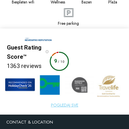
Besplatan wifi
Wellness
Bazen
Plaža
Free parking
Guest Rating
Score™
9
/
10
1363 reviews
7 websites
POGLEDAJ SVE
CONTACT & LOCATION