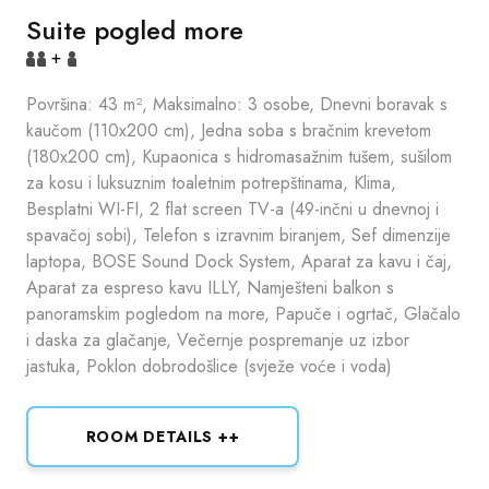
Suite pogled more
+
Površina: 43 m², Maksimalno: 3 osobe, Dnevni boravak s
kaučom (110x200 cm), Jedna soba s bračnim krevetom
(180x200 cm), Kupaonica s hidromasažnim tušem, sušilom
za kosu i luksuznim toaletnim potrepštinama, Klima,
Besplatni WI-FI, 2 flat screen TV-a (49-inčni u dnevnoj i
spavačoj sobi), Telefon s izravnim biranjem, Sef dimenzije
laptopa, BOSE Sound Dock System, Aparat za kavu i čaj,
Aparat za espreso kavu ILLY, Namješteni balkon s
panoramskim pogledom na more, Papuče i ogrtač, Glačalo
i daska za glačanje, Večernje pospremanje uz izbor
jastuka, Poklon dobrodošlice (svježe voće i voda)
ROOM DETAILS ++