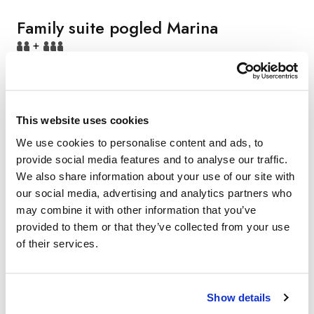
Family suite pogled Marina
+
Površina: 46 m², Velika terasa od 35 m² s ležaljkama,
prostorom za sjedenje i vanjskim jacuzziem, Maksimalno: 5
osoba, Smještena u Marina Wingu, Dnevni boravak s
This website uses cookies
kaučom na razvlačenje (100x180 cm), Glavna spavaća
soba s bračnim krevetom (180x200 cm) i kupaonicom s
We use cookies to personalise content and ads, to
hidromasažnim tušem (sušilo za kosu, luksuzne toaletne
provide social media features and to analyse our traffic.
potrepštine), Jedna soba s dva odvojena kreveta (90x200
We also share information about your use of our site with
cm) i kupaonicom s hidromasažnim tušem (sušilo za kosu,
our social media, advertising and analytics partners who
luksuzne toaletne potrepštine), Klima, Besplatni WI-FI, 2
may combine it with other information that you’ve
flat screen TV-a (49-inčni u dnevnoj i glavnoj spavačoj
provided to them or that they’ve collected from your use
sobi), Telefon s izravnim biranjem, Sef dimenzije laptopa,
of their services.
BOSE Sound Dock System, Aparat za kavu i čaj, Aparat
za espreso kavu ILLY, Papuče i ogrtač, Glačalo i daska za
glačanje, Večernje pospremanje uz izbor jastuka, Poklon
Show details
dobrodošlice (svježe voće i voda)